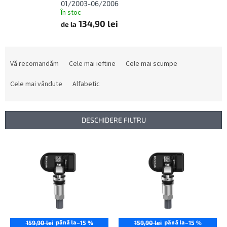
01/2003-06/2006
În stoc
134,90 lei
de la
S
e
Vă recomandăm
Cele mai ieftine
Cele mai scumpe
l
e
Cele mai vândute
Alfabetic
c
t
a
DESCHIDERE FILTRU
r
e
L
a
i
p
s
r
t
o
ă
d
p
u
r
s
o
până la
până la
159,90 lei
–15 %
159,90 lei
–15 %