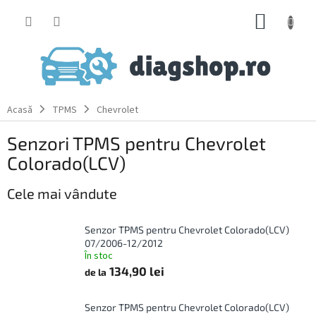
Treci
COŞ
la
conținut
DE
CUMPĂ
Acasă
TPMS
Chevrolet
Senzori TPMS pentru Chevrolet
Colorado(LCV)
Cele mai vândute
Senzor TPMS pentru Chevrolet Colorado(LCV)
07/2006-12/2012
În stoc
134,90 lei
de la
Senzor TPMS pentru Chevrolet Colorado(LCV)