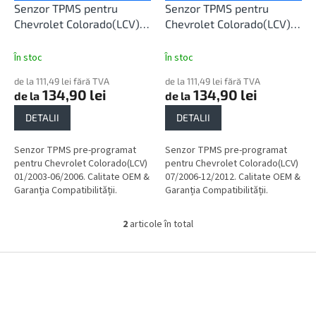
u
d
Senzor TPMS pentru
Senzor TPMS pentru
l
u
Chevrolet Colorado(LCV)
Chevrolet Colorado(LCV)
u
s
01/2003-06/2006
07/2006-12/2012
i
e
În stoc
În stoc
de la 111,49 lei fără TVA
de la 111,49 lei fără TVA
134,90 lei
134,90 lei
de la
de la
DETALII
DETALII
Senzor TPMS pre-programat
Senzor TPMS pre-programat
pentru Chevrolet Colorado(LCV)
pentru Chevrolet Colorado(LCV)
01/2003-06/2006. Calitate OEM &
07/2006-12/2012. Calitate OEM &
Garanția Compatibilității.
Garanția Compatibilității.
2
articole în total
C
o
n
S
t
u
r
b
o
s
l