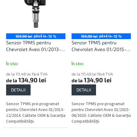
până la
până la
159,90 lei
–15 %
159,90 lei
–15 %
Senzor TPMS pentru
Senzor TPMS pentru
Chevrolet Aveo 01/2013-
Chevrolet Aveo 01/2015-
12/2014
06/2020
În stoc
În stoc
de la 111,49 lei fără TVA
de la 111,49 lei fără TVA
134,90 lei
134,90 lei
de la
de la
DETALII
DETALII
Senzor TPMS pre-programat
Senzor TPMS pre-programat
pentru Chevrolet Aveo 01/2013-
pentru Chevrolet Aveo 01/2015-
12/2014. Calitate OEM & Garanția
06/2020. Calitate OEM & Garanția
Compatibilității.
Compatibilității.