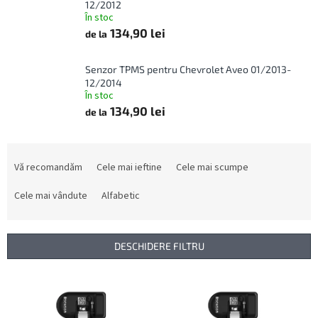
12/2012
În stoc
134,90 lei
de la
Senzor TPMS pentru Chevrolet Aveo 01/2013-
12/2014
În stoc
134,90 lei
de la
S
e
Vă recomandăm
Cele mai ieftine
Cele mai scumpe
l
e
Cele mai vândute
Alfabetic
c
t
a
DESCHIDERE FILTRU
r
e
L
a
i
p
s