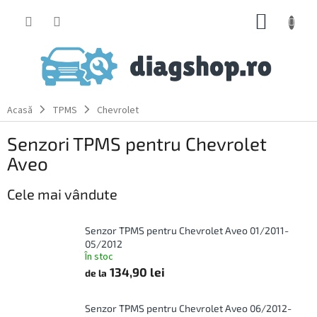
Treci
COŞ
la
conținut
DE
CUMPĂ
Acasă
TPMS
Chevrolet
Senzori TPMS pentru Chevrolet
Aveo
Cele mai vândute
Senzor TPMS pentru Chevrolet Aveo 01/2011-
05/2012
În stoc
134,90 lei
de la
Senzor TPMS pentru Chevrolet Aveo 06/2012-