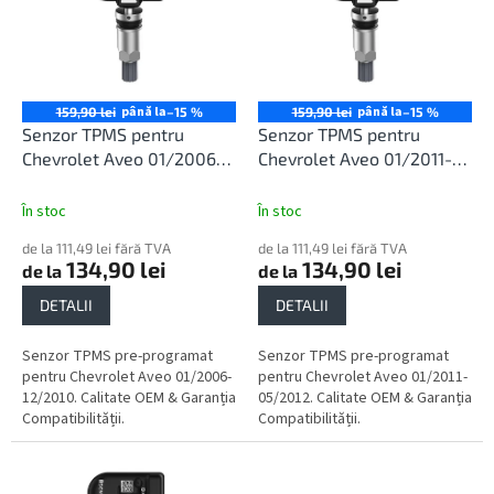
r
t
o
ă
d
p
u
r
s
o
până la
până la
159,90 lei
–15 %
159,90 lei
–15 %
u
d
Senzor TPMS pentru
Senzor TPMS pentru
l
u
Chevrolet Aveo 01/2006-
Chevrolet Aveo 01/2011-
u
s
12/2010
05/2012
i
e
În stoc
În stoc
de la 111,49 lei fără TVA
de la 111,49 lei fără TVA
134,90 lei
134,90 lei
de la
de la
DETALII
DETALII
Senzor TPMS pre-programat
Senzor TPMS pre-programat
pentru Chevrolet Aveo 01/2006-
pentru Chevrolet Aveo 01/2011-
12/2010. Calitate OEM & Garanția
05/2012. Calitate OEM & Garanția
Compatibilității.
Compatibilității.