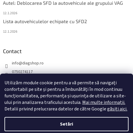
Autel: Deblocarea SFD la autovehicule ale grupului VAG
12.1.2026
Lista autovehiculelor echipate cu SFD2
12.1.2026
Contact
info
@
diagshop.ro
0750274117
diagshopro
Utilizăm module cookie pentru a vă permite să navigați
diagshopro
confortabil pe site și pentru a îmbunătăți în mod continuu
funcționalitatea, performanța și ușurința de utilizare a site-
@diagshopro
ului prin analizarea traficului acestuia.
Mai multe informații.
Detalii privind prelucrarea datelor de către Google
găsiți aici.
Creat de Shoptet
Setări