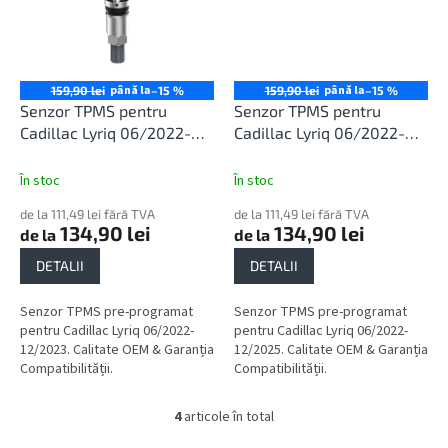
până la
până la
159,90 lei
–15 %
159,90 lei
–15 %
Senzor TPMS pentru
Senzor TPMS pentru
Cadillac Lyriq 06/2022-
Cadillac Lyriq 06/2022-
12/2023
12/2025
În stoc
În stoc
de la 111,49 lei fără TVA
de la 111,49 lei fără TVA
134,90 lei
134,90 lei
de la
de la
DETALII
DETALII
Senzor TPMS pre-programat
Senzor TPMS pre-programat
pentru Cadillac Lyriq 06/2022-
pentru Cadillac Lyriq 06/2022-
12/2023. Calitate OEM & Garanția
12/2025. Calitate OEM & Garanția
Compatibilității.
Compatibilității.
4
articole în total
C
o