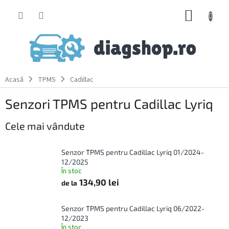
Treci
COŞ
la
conținut
DE
CUMPĂ
Acasă
TPMS
Cadillac
Senzori TPMS pentru Cadillac Lyriq
Cele mai vândute
Senzor TPMS pentru Cadillac Lyriq 01/2024-
12/2025
În stoc
134,90 lei
de la
Senzor TPMS pentru Cadillac Lyriq 06/2022-
12/2023
În stoc