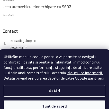
Lista autovehiculelor echipate cu SFD2
12.1.2026
Contact
info
@
diagshop.ro
0750274117
diagshopro
Utilizăm module cookie pentru a vă permite să navigați
diagshopro
confortabil pe site și pentru a îmbunătăți în mod continuu
funcționalitatea, performanța și ușurința de utilizare a site-
@diagshopro
ului prin analizarea traficului acestuia.
Mai multe informații.
Detalii privind prelucrarea datelor de către Google
găsiți aici.
Creat de Shoptet
Setări
Drepturi de autor 2026
diagshop.ro
. Toate drepturile rezervate.
Sunt de acord
Editați setările cookie-urilor