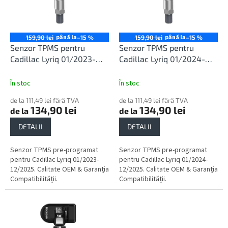
o
ă
d
p
u
r
s
o
până la
până la
159,90 lei
–15 %
159,90 lei
–15 %
u
d
Senzor TPMS pentru
Senzor TPMS pentru
l
u
Cadillac Lyriq 01/2023-
Cadillac Lyriq 01/2024-
u
s
12/2025
12/2025
i
e
În stoc
În stoc
de la 111,49 lei fără TVA
de la 111,49 lei fără TVA
134,90 lei
134,90 lei
de la
de la
DETALII
DETALII
Senzor TPMS pre-programat
Senzor TPMS pre-programat
pentru Cadillac Lyriq 01/2023-
pentru Cadillac Lyriq 01/2024-
12/2025. Calitate OEM & Garanția
12/2025. Calitate OEM & Garanția
Compatibilității.
Compatibilității.