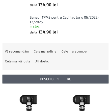
134,90 lei
de la
Senzor TPMS pentru Cadillac Lyriq 06/2022-
12/2025
În stoc
134,90 lei
de la
S
e
Vă recomandăm
Cele mai ieftine
Cele mai scumpe
l
e
Cele mai vândute
Alfabetic
c
t
a
DESCHIDERE FILTRU
r
e
L
a
i
p
s
r
t