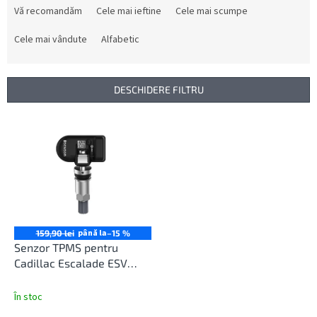
e
Vă recomandăm
Cele mai ieftine
Cele mai scumpe
l
e
Cele mai vândute
Alfabetic
c
t
a
DESCHIDERE FILTRU
r
e
L
a
i
p
s
r
t
o
ă
d
p
u
r
s
o
până la
159,90 lei
–15 %
u
d
Senzor TPMS pentru
l
u
Cadillac Escalade ESV
u
s
Trailer 01/2022-12/2025
i
e
În stoc