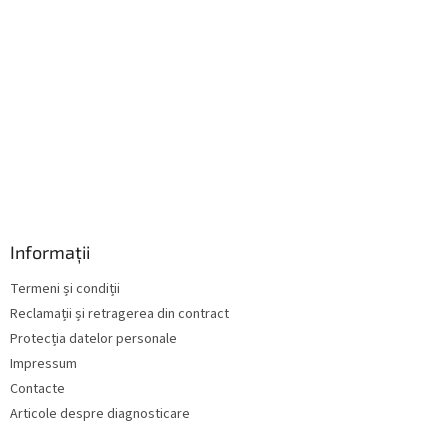
ă
r
i
l
o
r
Informații
Termeni și condiții
Reclamații și retragerea din contract
Protecția datelor personale
Impressum
Contacte
Articole despre diagnosticare