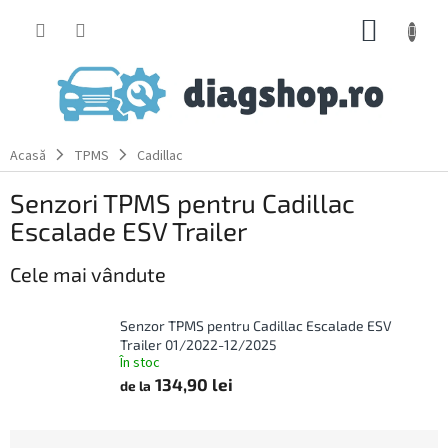
Treci
COŞ
la
conținut
DE
CUMPĂ
Acasă
TPMS
Cadillac
Senzori TPMS pentru Cadillac
Escalade ESV Trailer
Cele mai vândute
Senzor TPMS pentru Cadillac Escalade ESV
Trailer 01/2022-12/2025
În stoc
134,90 lei
de la
S