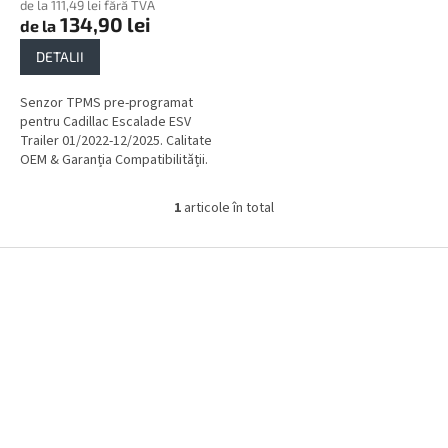
de la 111,49 lei fără TVA
134,90 lei
de la
DETALII
Senzor TPMS pre-programat
pentru Cadillac Escalade ESV
Trailer 01/2022-12/2025. Calitate
OEM & Garanția Compatibilității.
1
articole în total
C
o
n
S
t
u
r
b
o
s
l
o
u
l
l
l
i
s
t