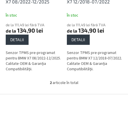
l
u
X7 08/2022-12/2025
X7 12/2018-07/2022
u
s
i
e
În stoc
În stoc
de la 111,49 lei fără TVA
de la 111,49 lei fără TVA
134,90 lei
134,90 lei
de la
de la
DETALII
DETALII
Senzor TPMS pre-programat
Senzor TPMS pre-programat
pentru BMW X7 08/2022-12/2025.
pentru BMW X7 12/2018-07/2022.
Calitate OEM & Garanția
Calitate OEM & Garanția
Compatibilității.
Compatibilității.
2
articole în total
C
o
n
S
t
u
r
b
o
s
l
o
u