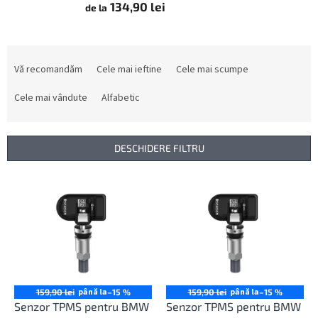
134,90 lei
de la
S
e
Vă recomandăm
Cele mai ieftine
Cele mai scumpe
l
e
Cele mai vândute
Alfabetic
c
t
a
DESCHIDERE FILTRU
r
e
L
a
i
p
s
r
t
o
ă
d
p
u
r
s
o
până la
până la
159,90 lei
–15 %
159,90 lei
–15 %
u
d
Senzor TPMS pentru BMW
Senzor TPMS pentru BMW