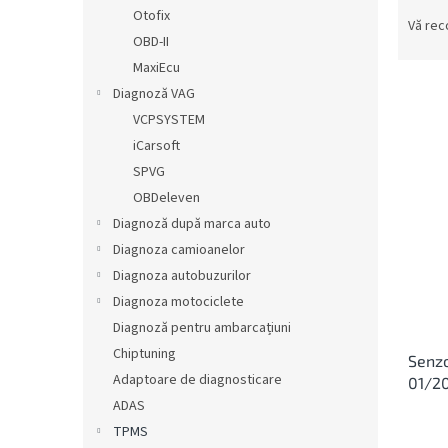
S
ă
Otofix
e
Vă re
OBD-II
l
e
MaxiEcu
c
Diagnoză VAG
t
VCPSYSTEM
a
L
iCarsoft
r
i
SPVG
e
s
OBDeleven
a
t
p
Diagnoză după marca auto
ă
r
Diagnoza camioanelor
p
o
r
Diagnoza autobuzurilor
d
o
Diagnoza motociclete
u
d
Diagnoză pentru ambarcațiuni
s
u
u
Chiptuning
Senz
s
l
Adaptoare de diagnosticare
01/2
e
u
ADAS
i
TPMS