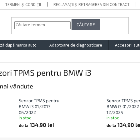
TERMENI ȘI CONDIȚII
RECLAMAȚII ȘI RETRAGEREA DIN CONTRACT
CĂUTARE
ză după marca auto
Adaptoare de diagnosticare
Accesorii aut
zori TPMS pentru BMW i3
mai vândute
Senzor TPMS pentru
Senzor TPMS pe
BMW i3 01/2013-
BMW i3 01/2022
06/2022
12/2025
În stoc
În stoc
134,90 lei
134,90 le
de la
de la