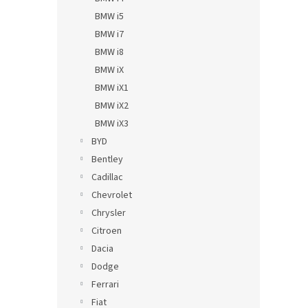
BMW i5
BMW i7
BMW i8
BMW iX
BMW iX1
BMW iX2
BMW iX3
BYD
Bentley
Cadillac
Chevrolet
Chrysler
Citroen
Dacia
Dodge
Ferrari
Fiat