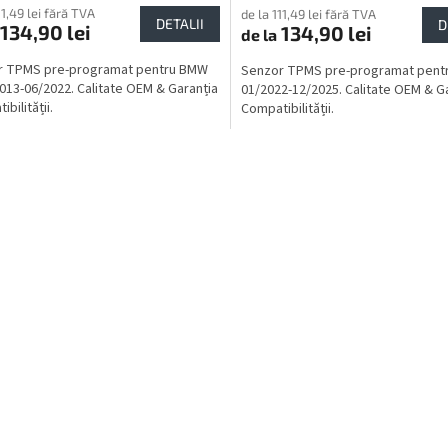
11,49 lei fără TVA
de la 111,49 lei fără TVA
DETALII
D
134,90 lei
134,90 lei
de la
r TPMS pre-programat pentru BMW
Senzor TPMS pre-programat pent
2013-06/2022. Calitate OEM & Garanția
01/2022-12/2025. Calitate OEM & G
bilității.
Compatibilității.
C
o
n
t
r
o
l
u
l
l
i
s
t
ă
r
i