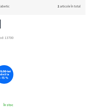
fabetic
2
articole în total
od:
13700
59,90 lei
până la
–15 %
În stoc