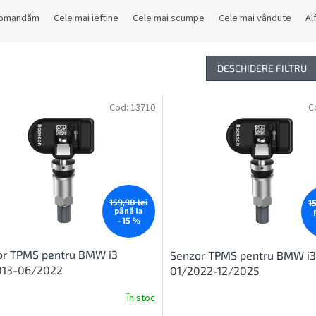
comandăm
Cele mai ieftine
Cele mai scumpe
Cele mai vândute
Al
DESCHIDERE FILTRU
Cod:
13710
C
159,90 lei
1
până la
–15 %
or TPMS pentru BMW i3
Senzor TPMS pentru BMW i3
013-06/2022
01/2022-12/2025
În stoc