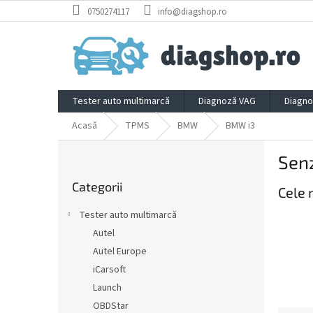
Treci
0750274117
info@diagshop.ro
la
conținut
Tester auto multimarcă
Diagnoză VAG
Diagno
Acasă
TPMS
BMW
BMW i3
B
Sen
a
Sari
r
Categorii
peste
Cele 
ă
categorii
l
Tester auto multimarcă
a
Autel
t
Autel Europe
e
r
iCarsoft
a
Launch
l
OBDStar