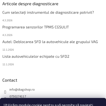
Articole despre diagnosticare
Cum selectați instrumentul de diagnosticare potrivit?
4.3.2026
Programarea senzorilor TPMS CGSULIT
4.3.2026
Autel: Deblocarea SFD la autovehicule ale grupului VAG
12.1.2026
Lista autovehiculelor echipate cu SFD2
12.1.2026
Contact
info
@
diagshop.ro
0750274117
diagshopro
Utilizăm module cookie pentru a vă permite să navigați