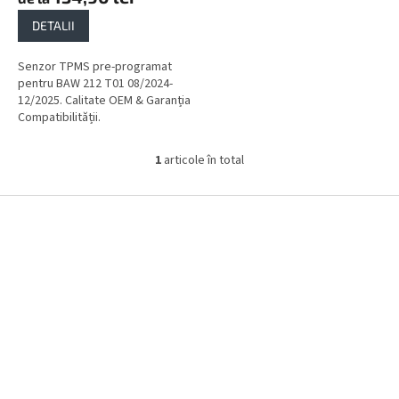
DETALII
Senzor TPMS pre-programat
pentru BAW 212 T01 08/2024-
12/2025. Calitate OEM & Garanția
Compatibilității.
1
articole în total
C
o
n
S
t
u
r
b
o
s
l
o
u
l
l
l
i
s
t
ă