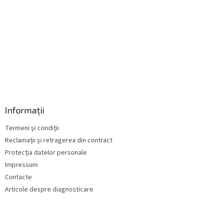
r
i
l
o
r
Informații
Termeni și condiții
Reclamații și retragerea din contract
Protecția datelor personale
Impressum
Contacte
Articole despre diagnosticare