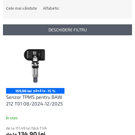
l
e
Cele mai vândute
Alfabetic
c
t
a
DESCHIDERE FILTRU
r
e
L
a
i
p
s
r
t
o
ă
d
p
u
r
s
o
până la
159,90 lei
–15 %
u
d
Senzor TPMS pentru BAW
l
u
212 T01 08/2024-12/2025
u
s
i
e
În stoc
de la 111,49 lei fără TVA
134,90 lei
de la