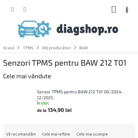
Treci
COŞ
la
conținut
DE
CUMPĂ
Acasă
TPMS
Alți producători
BAW
Senzori TPMS pentru BAW 212 T01
Cele mai vândute
Senzor TPMS pentru BAW 212 T01 08/2024-
12/2025
În stoc
134,90 lei
de la
S
e
Vă recomandăm
Cele mai ieftine
Cele mai scumpe