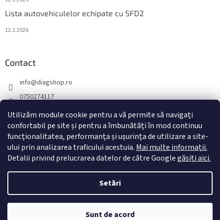
Lista autovehiculelor echipate cu SFD2
12.1.2026
Contact
info
@
diagshop.ro
0750274117
diagshopro
Utilizăm module cookie pentru a vă permite să navigați
diagshopro
confortabil pe site și pentru a îmbunătăți în mod continuu
funcționalitatea, performanța și ușurința de utilizare a site-
@diagshopro
ului prin analizarea traficului acestuia.
Mai multe informații.
Detalii privind prelucrarea datelor de către Google
găsiți aici.
Creat de Shoptet
Setări
Drepturi de autor 2026
diagshop.ro
. Toate drepturile rezervate.
Sunt de acord
Editați setările cookie-urilor