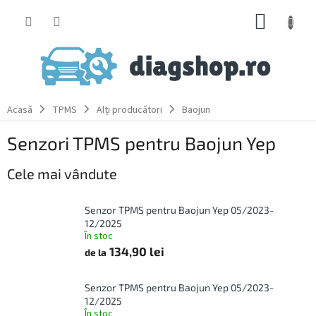
Treci
COŞ
la
conținut
DE
CUMPĂ
Acasă
TPMS
Alți producători
Baojun
Senzori TPMS pentru Baojun Yep
Cele mai vândute
Senzor TPMS pentru Baojun Yep 05/2023-
12/2025
În stoc
134,90 lei
de la
Senzor TPMS pentru Baojun Yep 05/2023-
12/2025
În stoc