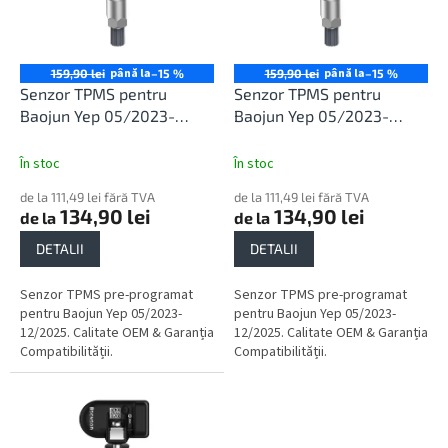
o
ă
d
p
u
r
s
o
până la
până la
159,90 lei
–15 %
159,90 lei
–15 %
u
d
Senzor TPMS pentru
Senzor TPMS pentru
l
u
Baojun Yep 05/2023-
Baojun Yep 05/2023-
u
s
12/2025
12/2025
i
e
În stoc
În stoc
de la 111,49 lei fără TVA
de la 111,49 lei fără TVA
134,90 lei
134,90 lei
de la
de la
DETALII
DETALII
Senzor TPMS pre-programat
Senzor TPMS pre-programat
pentru Baojun Yep 05/2023-
pentru Baojun Yep 05/2023-
12/2025. Calitate OEM & Garanția
12/2025. Calitate OEM & Garanția
Compatibilității.
Compatibilității.