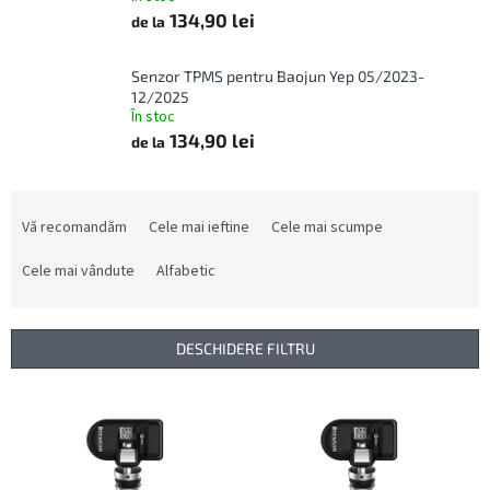
134,90 lei
de la
Senzor TPMS pentru Baojun Yep 05/2023-
12/2025
În stoc
134,90 lei
de la
S
e
Vă recomandăm
Cele mai ieftine
Cele mai scumpe
l
e
Cele mai vândute
Alfabetic
c
t
a
DESCHIDERE FILTRU
r
e
L
a
i
p
s
r
t