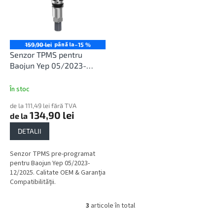
până la
159,90 lei
–15 %
Senzor TPMS pentru
Baojun Yep 05/2023-
12/2025
În stoc
de la 111,49 lei fără TVA
134,90 lei
de la
DETALII
Senzor TPMS pre-programat
pentru Baojun Yep 05/2023-
12/2025. Calitate OEM & Garanția
Compatibilității.
3
articole în total
C
o