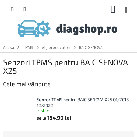
Treci
COŞ
la
conținut
DE
CUMPĂ
Acasă
TPMS
Alți producători
BAIC SENOVA
Senzori TPMS pentru BAIC SENOVA
X25
Cele mai vândute
Senzor TPMS pentru BAIC SENOVA X25 01/2018-
12/2022
În stoc
134,90 lei
de la
S