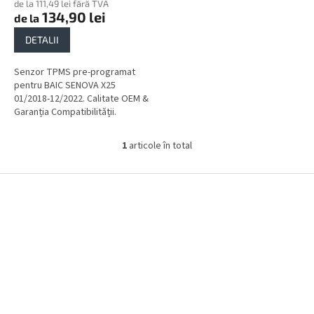
de la 111,49 lei fără TVA
134,90 lei
de la
DETALII
Senzor TPMS pre-programat
pentru BAIC SENOVA X25
01/2018-12/2022. Calitate OEM &
Garanția Compatibilității.
1
articole în total
C
o
n
S
t
u
r
b
o
s
l
o
u
l
l
l
i
s
t