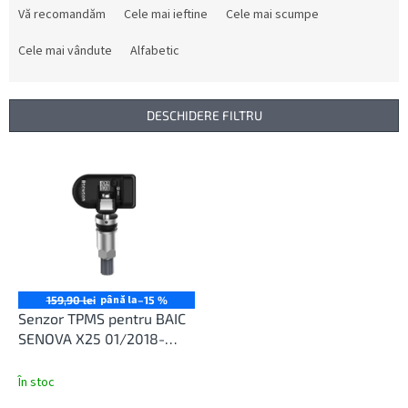
e
Vă recomandăm
Cele mai ieftine
Cele mai scumpe
l
e
Cele mai vândute
Alfabetic
c
t
a
DESCHIDERE FILTRU
r
e
L
a
i
p
s
r
t
o
ă
d
p
u
r
s
o
până la
159,90 lei
–15 %
u
d
Senzor TPMS pentru BAIC
l
u
SENOVA X25 01/2018-
u
s
12/2022
i
e
În stoc