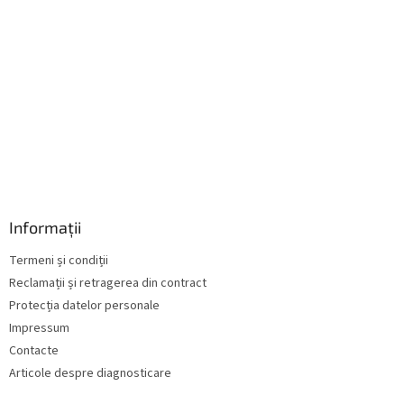
ă
r
i
l
o
r
Informații
Termeni și condiții
Reclamații și retragerea din contract
Protecția datelor personale
Impressum
Contacte
Articole despre diagnosticare