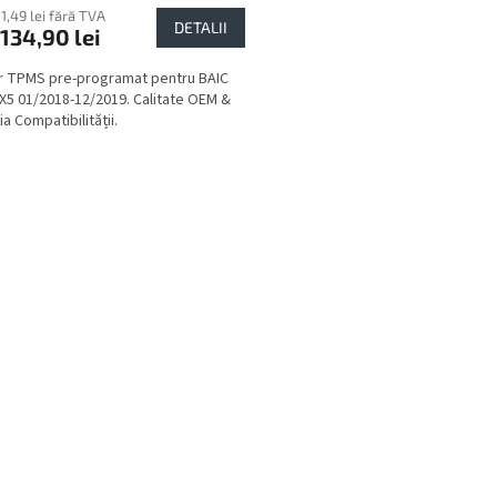
11,49 lei fără TVA
DETALII
134,90 lei
 TPMS pre-programat pentru BAIC
X5 01/2018-12/2019. Calitate OEM &
a Compatibilității.
C
o
n
t
r
o
l
u
l
l
i
s
t
ă
r
i