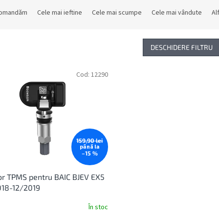
comandăm
Cele mai ieftine
Cele mai scumpe
Cele mai vândute
Al
DESCHIDERE FILTRU
Cod:
12290
159,90 lei
până la
–15 %
r TPMS pentru BAIC BJEV EX5
018-12/2019
În stoc