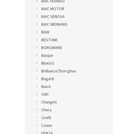
BAIC HUANSU
BAIC MOTOR
BAIC SENOVA
BAIC WEIWANG
BAW
BESTUNE
BORGWARD
Baojun
BlueSG
BrillianceZhon ghua
Bugatti
Buick
CMC
ChangAn
Chery
Cirelli
Cowin
DENZA