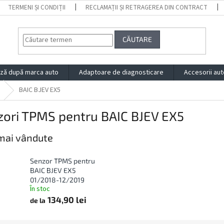
TERMENI ȘI CONDIȚII
RECLAMAȚII ȘI RETRAGEREA DIN CONTRACT
CĂUTARE
ză după marca auto
Adaptoare de diagnosticare
Accesorii aut
BAIC BJEV EX5
zori TPMS pentru BAIC BJEV EX5
mai vândute
Senzor TPMS pentru
BAIC BJEV EX5
01/2018-12/2019
În stoc
134,90 lei
de la