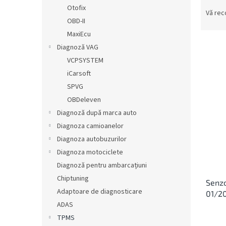
S
ă
Otofix
e
Vă re
OBD-II
l
e
MaxiEcu
c
Diagnoză VAG
t
VCPSYSTEM
a
L
iCarsoft
r
i
SPVG
e
s
OBDeleven
a
t
p
Diagnoză după marca auto
ă
r
Diagnoza camioanelor
p
o
r
Diagnoza autobuzurilor
d
o
Diagnoza motociclete
u
d
Diagnoză pentru ambarcațiuni
s
u
u
Chiptuning
Senzo
s
l
Adaptoare de diagnosticare
01/2
e
u
ADAS
i
TPMS