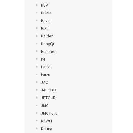
HSV
HaiMa
Haval
HiPhi
Holden
HongQi
Hummer
IM
INEOS
Isuzu
JAC
JAECOO
JETOUR
JMC
JMC Ford
KAWEI
Karma