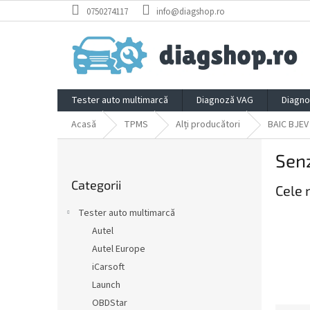
Treci
0750274117
info@diagshop.ro
la
conținut
Tester auto multimarcă
Diagnoză VAG
Diagno
Acasă
TPMS
Alți producători
BAIC BJEV
B
Sen
a
Sari
r
Categorii
peste
Cele 
ă
categorii
l
Tester auto multimarcă
a
Autel
t
Autel Europe
e
r
iCarsoft
a
Launch
l
OBDStar