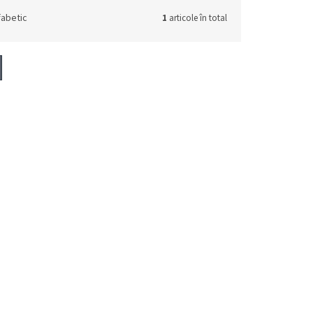
fabetic
1
articole în total