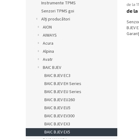
Instrumente TPMS
de la 1
de la
Senzori TPMS goi
Alți producători
Senzor
AION
BJEV E
Garanți
AIWAYS
Acura
Alpina
Avatr
BAIC BJEV
BAIC BJEV EC3
BAIC BJEV EH Series
BAIC BJEV EU Series
BAIC BJEV EU260
BAIC BJEV EU5
BAIC BJEV EV300
BAIC BJEV EX3
BAIC BJEV EX5