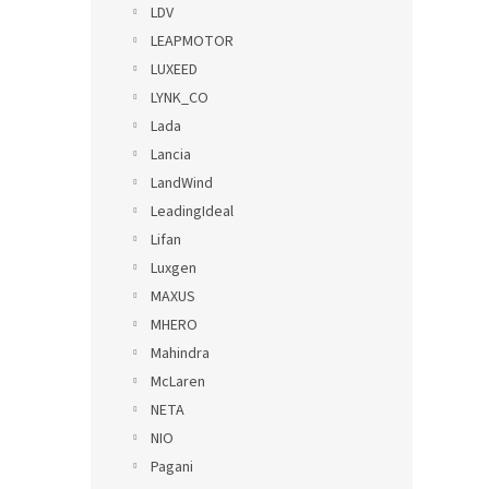
LDV
LEAPMOTOR
LUXEED
LYNK_CO
Lada
Lancia
LandWind
LeadingIdeal
Lifan
Luxgen
MAXUS
MHERO
Mahindra
McLaren
NETA
NIO
Pagani