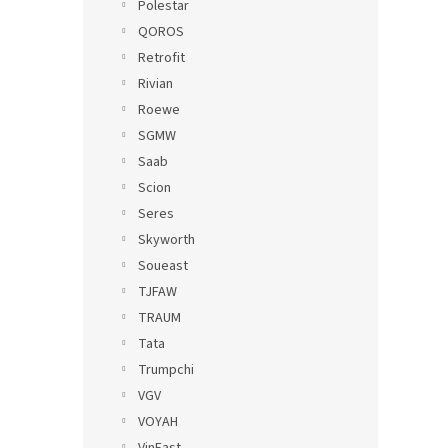
Polestar
QOROS
Retrofit
Rivian
Roewe
SGMW
Saab
Scion
Seres
Skyworth
Soueast
TJFAW
TRAUM
Tata
Trumpchi
VGV
VOYAH