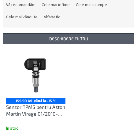
e
Vă recomandăm
Cele mai ieftine
Cele mai scumpe
l
e
Cele mai vândute
Alfabetic
c
t
a
DESCHIDERE FILTRU
r
e
L
a
i
p
s
r
t
o
ă
d
p
u
r
s
o
până la
159,90 lei
–15 %
u
d
Senzor TPMS pentru Aston
l
u
Martin Virage 01/2010-
u
s
12/2020
i
e
În stoc