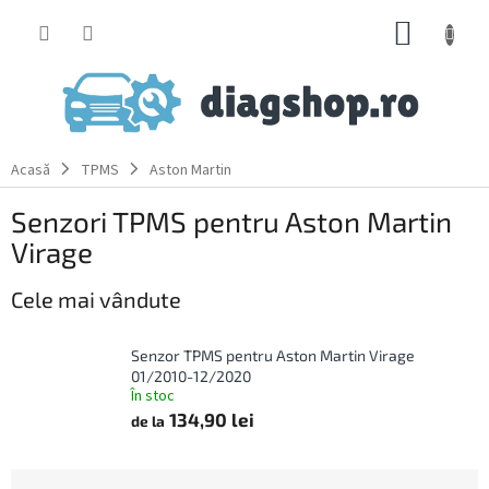
Treci
COŞ
la
conținut
DE
CUMPĂ
Acasă
TPMS
Aston Martin
Senzori TPMS pentru Aston Martin
Virage
Cele mai vândute
Senzor TPMS pentru Aston Martin Virage
01/2010-12/2020
În stoc
134,90 lei
de la
S