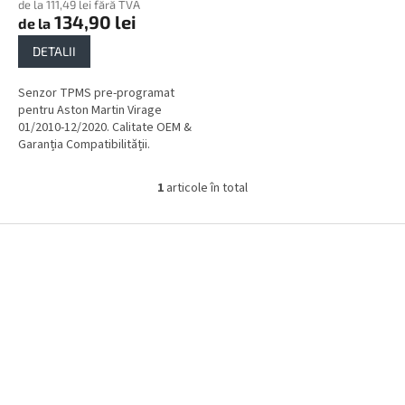
de la 111,49 lei fără TVA
134,90 lei
de la
DETALII
Senzor TPMS pre-programat
pentru Aston Martin Virage
01/2010-12/2020. Calitate OEM &
Garanția Compatibilității.
1
articole în total
C
o
n
S
t
u
r
b
o
s
l
o
u
l
l
l
i
s
t