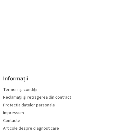
ă
r
i
l
o
r
Informații
Termeni și condiții
Reclamații și retragerea din contract
Protecția datelor personale
Impressum
Contacte
Articole despre diagnosticare