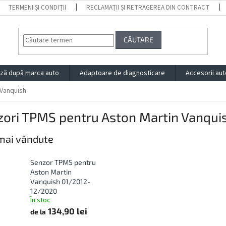
TERMENI ȘI CONDIȚII
RECLAMAȚII ȘI RETRAGEREA DIN CONTRACT
CĂUTARE
ză după marca auto
Adaptoare de diagnosticare
Accesorii aut
 Vanquish
zori TPMS pentru Aston Martin Vanqui
mai vândute
Senzor TPMS pentru
Aston Martin
Vanquish 01/2012-
12/2020
În stoc
134,90 lei
de la