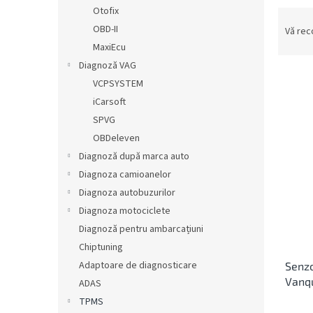
ă
Otofix
S
e
OBD-II
Vă re
l
MaxiEcu
e
Diagnoză VAG
c
VCPSYSTEM
t
iCarsoft
a
L
SPVG
r
i
e
OBDeleven
s
a
Diagnoză după marca auto
t
p
ă
Diagnoza camioanelor
r
p
Diagnoza autobuzurilor
o
r
Diagnoza motociclete
d
o
u
Diagnoză pentru ambarcațiuni
d
s
Chiptuning
u
u
Adaptoare de diagnosticare
Senzo
s
l
Vanq
e
ADAS
u
TPMS
i