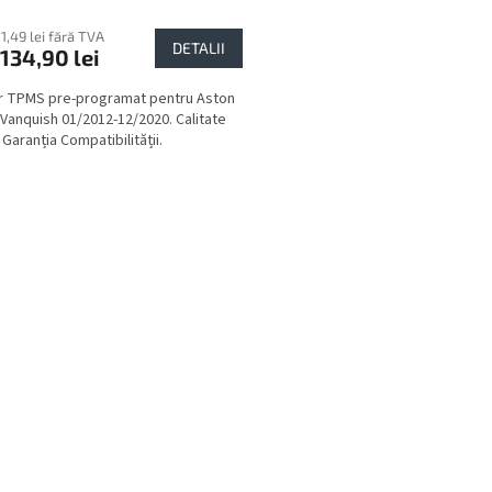
11,49 lei fără TVA
DETALII
134,90 lei
r TPMS pre-programat pentru Aston
 Vanquish 01/2012-12/2020. Calitate
Garanția Compatibilității.
C
o
n
t
r
o
l
u
l
l
i
s
t
ă
r