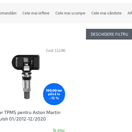
comandăm
Cele mai ieftine
Cele mai scumpe
Cele mai vândute
Al
DESCHIDERE FILTRU
Cod:
11190
159,90 lei
până la
–15 %
r TPMS pentru Aston Martin
uish 01/2012-12/2020
În stoc