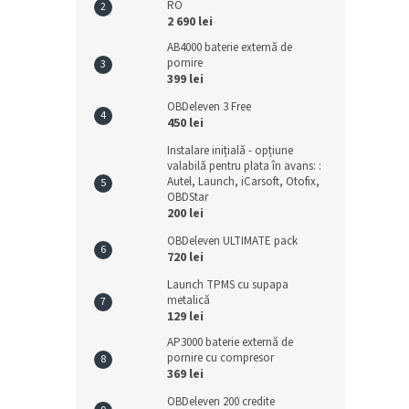
RO
2 690 lei
AB4000 baterie externă de
pornire
399 lei
OBDeleven 3 Free
450 lei
Instalare inițială - opțiune
valabilă pentru plata în avans: :
Autel, Launch, iCarsoft, Otofix,
OBDStar
200 lei
OBDeleven ULTIMATE pack
720 lei
Launch TPMS cu supapa
metalică
129 lei
AP3000 baterie externă de
pornire cu compresor
369 lei
OBDeleven 200 credite