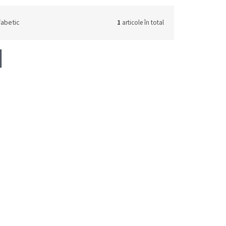
fabetic
1
articole în total