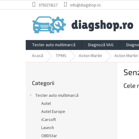
Treci
0750274117
info@diagshop.ro
la
conținut
Tester auto multimarcă
Diagnoză VAG
Diagno
Acasă
TPMS
Aston Martin
Aston Martin
B
Sen
a
Sari
r
Categorii
peste
Cele 
ă
categorii
l
Tester auto multimarcă
a
Autel
t
Autel Europe
e
r
iCarsoft
a
Launch
l
OBDStar