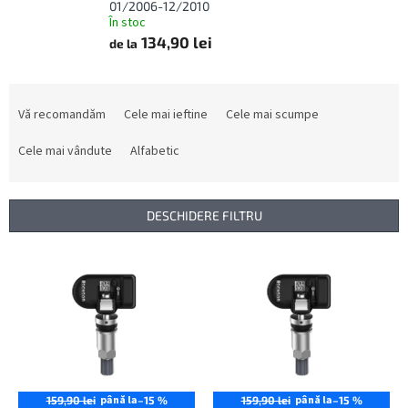
01/2006-12/2010
În stoc
134,90 lei
de la
S
e
Vă recomandăm
Cele mai ieftine
Cele mai scumpe
l
e
Cele mai vândute
Alfabetic
c
t
a
DESCHIDERE FILTRU
r
e
L
a
i
p
s
r
t
o
ă
d
p
u
r
s
o
până la
până la
159,90 lei
–15 %
159,90 lei
–15 %