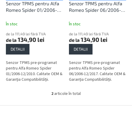
u
d
Senzor TPMS pentru Alfa
Senzor TPMS pentru Alfa
l
u
Romeo Spider 01/2006-
Romeo Spider 06/2006-
u
s
12/2010
12/2017
i
e
În stoc
În stoc
de la 111,49 lei fără TVA
de la 111,49 lei fără TVA
134,90 lei
134,90 lei
de la
de la
DETALII
DETALII
Senzor TPMS pre-programat
Senzor TPMS pre-programat
pentru Alfa Romeo Spider
pentru Alfa Romeo Spider
01/2006-12/2010. Calitate OEM &
06/2006-12/2017. Calitate OEM &
Garanția Compatibilității.
Garanția Compatibilității.
2
articole în total
C
o
n
S
t
u
r
b
o
s
l