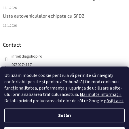
12.1.2026
Lista autovehiculelor echipate cu SFD2
12.1.2026
Contact
info
@
diagshop.ro
0750274117
diagshopro
Utilizăm module cookie pentru a vă permite să navigați
diagshopro
confortabil pe site și pentru a îmbunătăți în mod continuu
funcționalitatea, performanța și ușurința de utilizare a site-
@diagshopro
ului prin analizarea traficului acestuia.
Mai multe informații.
Detalii privind prelucrarea datelor de către Google
găsiți aici.
Creat de Shoptet
Setări
Drepturi de autor 2026
diagshop.ro
. Toate drepturile rezervate.