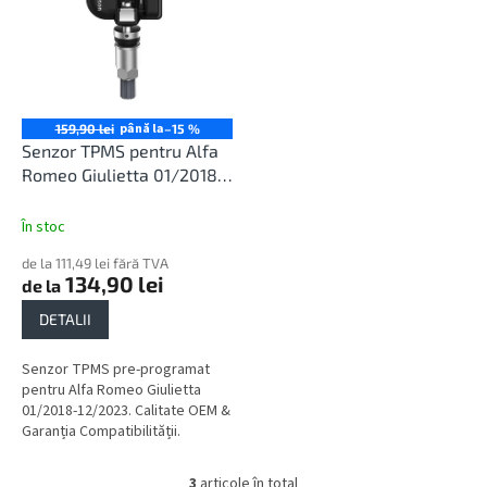
până la
159,90 lei
–15 %
Senzor TPMS pentru Alfa
Romeo Giulietta 01/2018-
12/2023
În stoc
de la 111,49 lei fără TVA
134,90 lei
de la
DETALII
Senzor TPMS pre-programat
pentru Alfa Romeo Giulietta
01/2018-12/2023. Calitate OEM &
Garanția Compatibilității.
3
articole în total