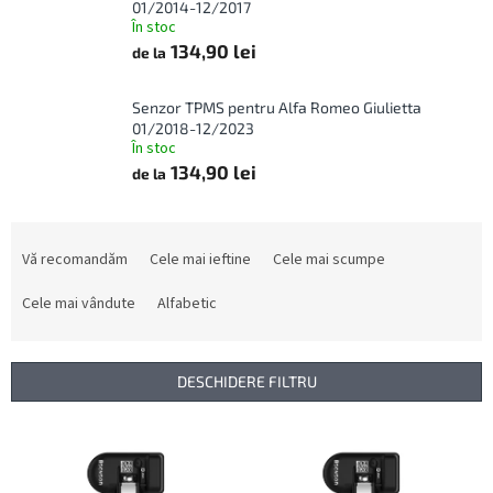
01/2014-12/2017
În stoc
134,90 lei
de la
Senzor TPMS pentru Alfa Romeo Giulietta
01/2018-12/2023
În stoc
134,90 lei
de la
S
e
Vă recomandăm
Cele mai ieftine
Cele mai scumpe
l
e
Cele mai vândute
Alfabetic
c
t
a
DESCHIDERE FILTRU
r
e
L
a
i
p
s