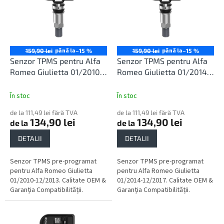
r
t
o
ă
d
p
u
r
s
o
până la
până la
159,90 lei
–15 %
159,90 lei
–15 %
u
d
Senzor TPMS pentru Alfa
Senzor TPMS pentru Alfa
l
u
Romeo Giulietta 01/2010-
Romeo Giulietta 01/2014-
u
s
12/2013
12/2017
i
e
În stoc
În stoc
de la 111,49 lei fără TVA
de la 111,49 lei fără TVA
134,90 lei
134,90 lei
de la
de la
DETALII
DETALII
Senzor TPMS pre-programat
Senzor TPMS pre-programat
pentru Alfa Romeo Giulietta
pentru Alfa Romeo Giulietta
01/2010-12/2013. Calitate OEM &
01/2014-12/2017. Calitate OEM &
Garanția Compatibilității.
Garanția Compatibilității.