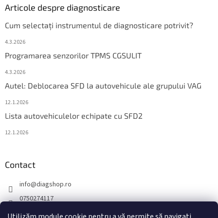
Articole despre diagnosticare
Cum selectați instrumentul de diagnosticare potrivit?
4.3.2026
Programarea senzorilor TPMS CGSULIT
4.3.2026
Autel: Deblocarea SFD la autovehicule ale grupului VAG
12.1.2026
Lista autovehiculelor echipate cu SFD2
12.1.2026
Contact
info
@
diagshop.ro
0750274117
diagshopro
Utilizăm module cookie pentru a vă permite să navigați