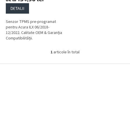
DETALII
Senzor TPMS pre-programat
pentru Acura ILX 06/2018-
12/2022. Calitate OEM & Garanția
Compatibilității.
1
articole în total
C
o
n
S
t
u
r
b
o
s
l
o
u
l
l
l
i
s
t
ă