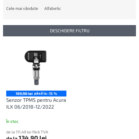
l
e
Cele mai vândute
Alfabetic
c
t
a
DESCHIDERE FILTRU
r
e
L
a
i
p
s
r
t
o
ă
d
p
u
r
s
o
până la
159,90 lei
–15 %
u
d
Senzor TPMS pentru Acura
l
u
ILX 06/2018-12/2022
u
s
i
e
În stoc
de la 111,49 lei fără TVA
134,90 lei
de la