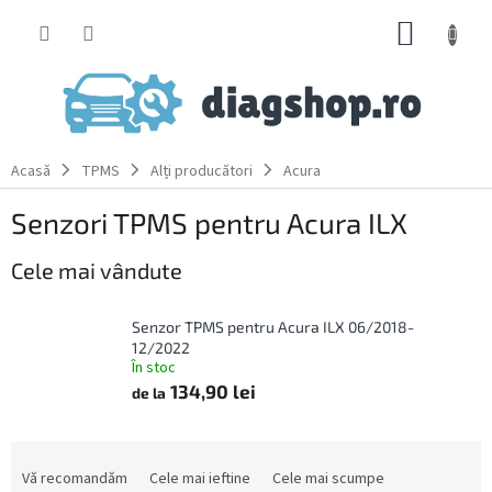
Treci
COŞ
la
conținut
DE
CUMPĂ
Acasă
TPMS
Alți producători
Acura
Senzori TPMS pentru Acura ILX
Cele mai vândute
Senzor TPMS pentru Acura ILX 06/2018-
12/2022
În stoc
134,90 lei
de la
S
e
Vă recomandăm
Cele mai ieftine
Cele mai scumpe