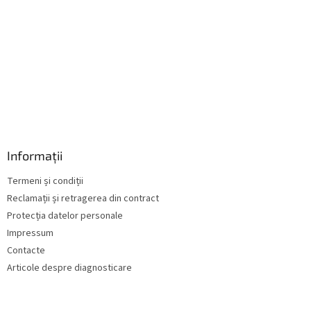
r
i
l
o
r
Informații
Termeni și condiții
Reclamații și retragerea din contract
Protecția datelor personale
Impressum
Contacte
Articole despre diagnosticare