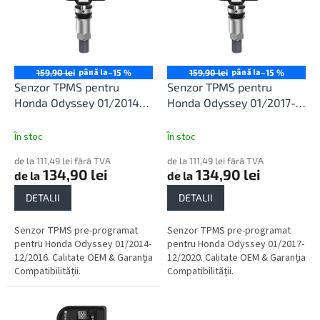
r
t
o
ă
d
p
u
r
s
o
până la
până la
159,90 lei
–15 %
159,90 lei
–15 %
u
d
Senzor TPMS pentru
Senzor TPMS pentru
l
u
Honda Odyssey 01/2014-
Honda Odyssey 01/2017-
u
s
12/2016
12/2020
i
e
În stoc
În stoc
de la 111,49 lei fără TVA
de la 111,49 lei fără TVA
134,90 lei
134,90 lei
de la
de la
DETALII
DETALII
Senzor TPMS pre-programat
Senzor TPMS pre-programat
pentru Honda Odyssey 01/2014-
pentru Honda Odyssey 01/2017-
12/2016. Calitate OEM & Garanția
12/2020. Calitate OEM & Garanția
Compatibilității.
Compatibilității.