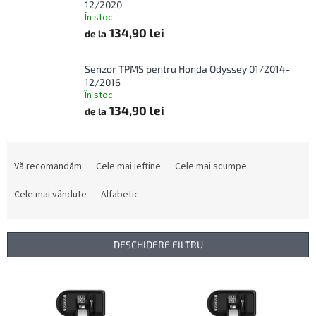
12/2020
În stoc
134,90 lei
de la
Senzor TPMS pentru Honda Odyssey 01/2014-
12/2016
În stoc
134,90 lei
de la
S
e
Vă recomandăm
Cele mai ieftine
Cele mai scumpe
l
e
Cele mai vândute
Alfabetic
c
t
a
DESCHIDERE FILTRU
r
e
L
a
i
p
s