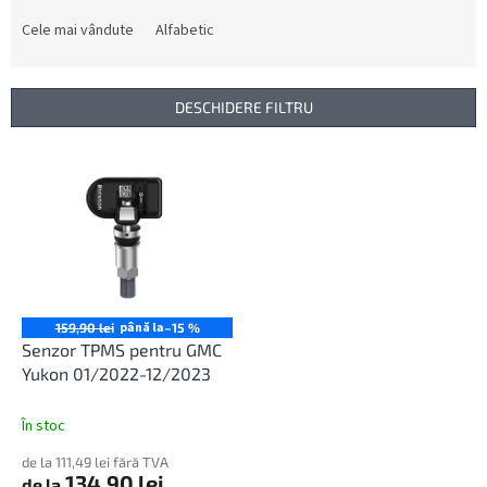
l
e
Cele mai vândute
Alfabetic
c
t
a
DESCHIDERE FILTRU
r
e
L
a
i
p
s
r
t
o
ă
d
p
u
r
s
o
până la
159,90 lei
–15 %
u
d
Senzor TPMS pentru GMC
l
u
Yukon 01/2022-12/2023
u
s
i
e
În stoc
de la 111,49 lei fără TVA
134,90 lei
de la