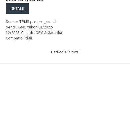
DETALII
Senzor TPMS pre-programat
pentru GMC Yukon 01/2022-
12/2023. Calitate OEM & Garanția
Compatibilității.
1
articole în total
C
o
n
S
t
u
r
b
o
s
l
o
u
l
l
l
i
s
t
ă