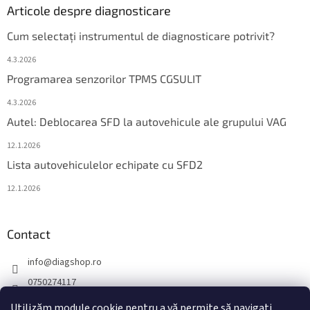
Articole despre diagnosticare
Cum selectați instrumentul de diagnosticare potrivit?
4.3.2026
Programarea senzorilor TPMS CGSULIT
4.3.2026
Autel: Deblocarea SFD la autovehicule ale grupului VAG
12.1.2026
Lista autovehiculelor echipate cu SFD2
12.1.2026
Contact
info
@
diagshop.ro
0750274117
diagshopro
Utilizăm module cookie pentru a vă permite să navigați