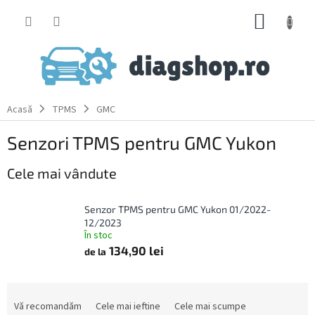
Treci
COŞ
la
conținut
DE
CUMPĂ
Acasă
TPMS
GMC
Senzori TPMS pentru GMC Yukon
Cele mai vândute
Senzor TPMS pentru GMC Yukon 01/2022-
12/2023
În stoc
134,90 lei
de la
S
e
Vă recomandăm
Cele mai ieftine
Cele mai scumpe