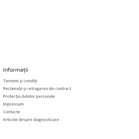
r
i
l
o
r
Informații
Termeni și condiții
Reclamații și retragerea din contract
Protecția datelor personale
Impressum
Contacte
Articole despre diagnosticare