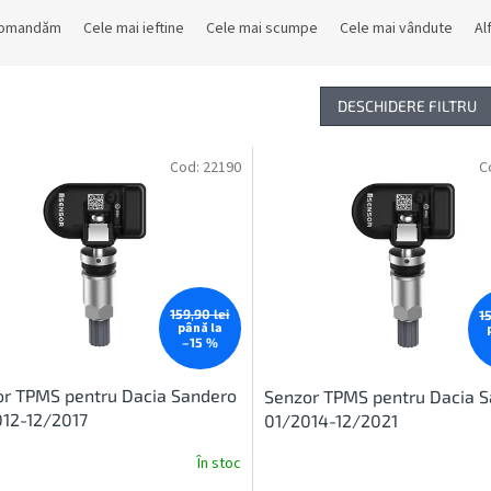
comandăm
Cele mai ieftine
Cele mai scumpe
Cele mai vândute
Al
DESCHIDERE FILTRU
Cod:
22190
C
159,90 lei
1
până la
–15 %
r TPMS pentru Dacia Sandero
Senzor TPMS pentru Dacia 
12-12/2017
01/2014-12/2021
În stoc