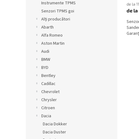
Instrumente TPMS
de la 1
de la
Senzori TPMS goi
Alți producători
Senzor
Abarth
Sander
Garanți
Alfa Romeo
Aston Martin
Audi
BMW
BYD
Bentley
Cadillac
Chevrolet
Chrysler
Citroen
Dacia
Dacia Dokker
Dacia Duster