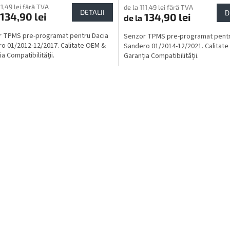
11,49 lei fără TVA
de la 111,49 lei fără TVA
DETALII
D
134,90 lei
134,90 lei
de la
 TPMS pre-programat pentru Dacia
Senzor TPMS pre-programat pentr
o 01/2012-12/2017. Calitate OEM &
Sandero 01/2014-12/2021. Calitat
a Compatibilității.
Garanția Compatibilității.
C
o
n
t
r
o
l
u
l
l
i
s
t
ă
r
i