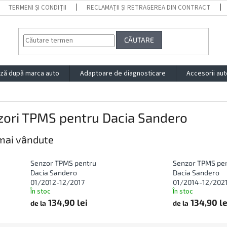
TERMENI ȘI CONDIȚII
RECLAMAȚII ȘI RETRAGEREA DIN CONTRACT
CĂUTARE
ză după marca auto
Adaptoare de diagnosticare
Accesorii aut
zori TPMS pentru Dacia Sandero
mai vândute
Senzor TPMS pentru
Senzor TPMS pe
Dacia Sandero
Dacia Sandero
01/2012-12/2017
01/2014-12/202
În stoc
În stoc
134,90 lei
134,90 le
de la
de la