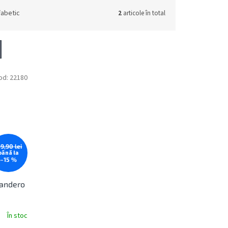
fabetic
2
articole în total
od:
22180
59,90 lei
până la
–15 %
Sandero
În stoc