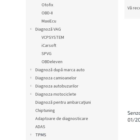
S
ă
Otofix
e
Vă re
OBD-II
l
e
MaxiEcu
c
Diagnoză VAG
t
VCPSYSTEM
a
L
iCarsoft
r
i
SPVG
e
s
OBDeleven
a
t
p
Diagnoză după marca auto
ă
r
Diagnoza camioanelor
p
o
r
Diagnoza autobuzurilor
d
o
Diagnoza motociclete
u
d
Diagnoză pentru ambarcațiuni
s
u
u
Chiptuning
Senzo
s
l
Adaptoare de diagnosticare
01/20
e
u
ADAS
i
TPMS