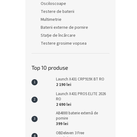
Osciloscoape
Testere de baterii
Multimetrie
Baterii externe de pornire
Stație de încărcare
Testere grosime vopsea
Top 10 produse
Launch X431 CRP919X BT RO
2 190 lei
Launch X431 PROS ELITE 2026
RO
2 690 lei
AB4000 baterie externă de
pornire
399 lei
OBDeleven 3 Free