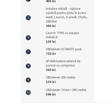
450 lei
Instalare inițială - opțiune
valabilă pentru plata în avans: :
Autel, Launch, iCarsoft, Otofix,
OBDStar
200 lei
Launch TPMS cu supapa
metalică
129 lei
OBDeleven ULTIMATE pack
720 lei
AP3000 baterie externă de
pornire cu compresor
369 lei
OBDeleven 200 credite
139 lei
OBDeleven 3 Free + 200 credite
540 lei
S
u