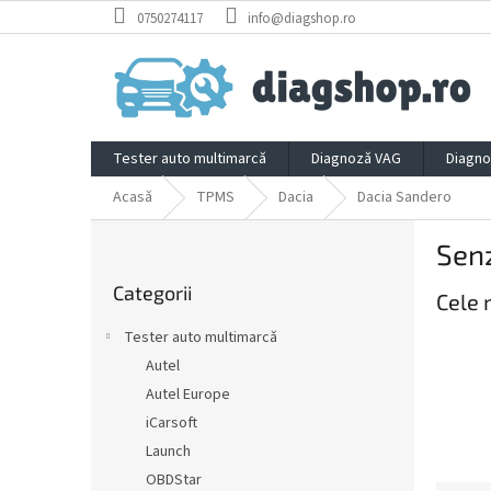
Treci
0750274117
info@diagshop.ro
la
conținut
Tester auto multimarcă
Diagnoză VAG
Diagno
Acasă
TPMS
Dacia
Dacia Sandero
B
Sen
a
Sari
r
Categorii
peste
Cele 
ă
categorii
l
Tester auto multimarcă
a
Autel
t
Autel Europe
e
r
iCarsoft
a
Launch
l
OBDStar