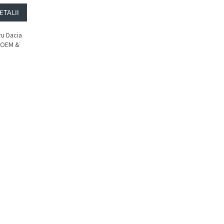
ETALII
u Dacia
e OEM &