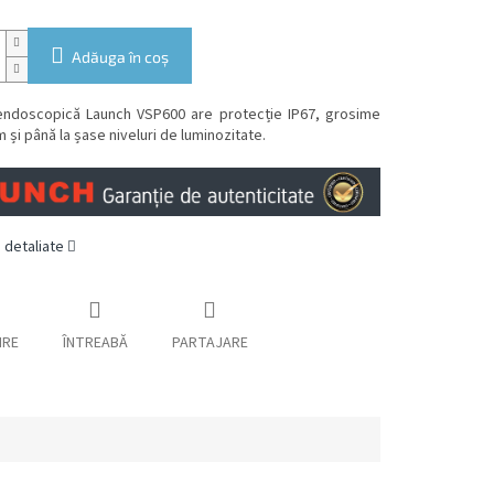
Adăuga în coş
ndoscopică Launch VSP600 are protecție IP67, grosime
 și până la șase niveluri de luminozitate.
i detaliate
IRE
ÎNTREABĂ
PARTAJARE