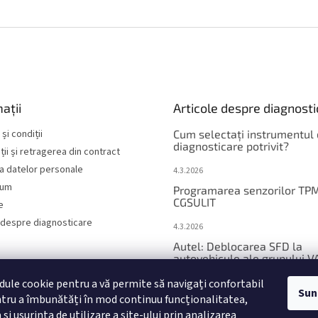
ații
Articole despre diagnost
și condiții
Cum selectați instrumentul
diagnosticare potrivit?
ii și retragerea din contract
a datelor personale
4.3.2026
sum
Programarea senzorilor TP
CGSULIT
e
 despre diagnosticare
4.3.2026
Autel: Deblocarea SFD la
autovehicule ale grupului V
ule cookie pentru a vă permite să navigați confortabil
12.1.2026
Sun
entru a îmbunătăți în mod continuu funcționalitatea,
Lista autovehiculelor echip
i ușurința de utilizare a site-ului prin analizarea
SFD2