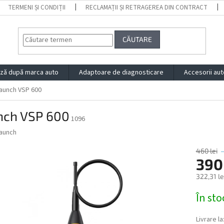
TERMENI ȘI CONDIȚII
RECLAMAȚII ȘI RETRAGEREA DIN CONTRACT
CĂUTARE
ză după marca auto
Adaptoare de diagnosticare
Accesorii aut
aunch VSP 600
nch VSP 600
1096
aunch
460 lei
390 
322,31 le
Evaluare
În sto
preţ:
Livrare la