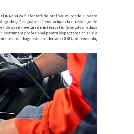
ei IP67
nu va fi afectată de praf sau murdărie și poate
tografii și înregistrează videoclipuri la o rezoluție de
unea de
șase niveluri de intesitate.
Greutatea redusă
n instrument profesional pentru inspectarea chiar și a
rumentele de diagnosticare
din seria
X431
, de exemplu,