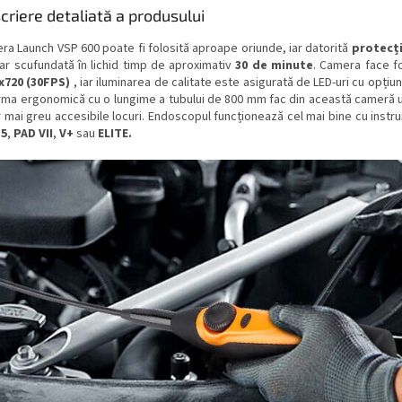
criere detaliată a produsului
ra Launch VSP 600 poate fi folosită aproape oriunde, iar datorită
protecți
iar scufundată în lichid timp de aproximativ
30 de minute
. Camera face fo
x720 (30FPS)
, iar iluminarea de calitate este asigurată de LED-uri cu opți
orma ergonomică cu o lungime a tubului de 800 mm fac din această cameră u
r mai greu accesibile locuri. Endoscopul funcționează cel mai bine cu inst
 5
,
PAD VII
,
V+
sau
ELITE.