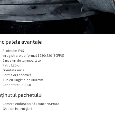
ncipalele avantaje
Protecție IP67
Înregistrare pe format 1280x720 (30FPS)
6 niveluri de luminozitate
Patru LED-uri
Greutate mică
Formă ergonomică
Tub cu lungime de 800 mm
Conectare USB 2.0
ținutul pachetului
Camera endoscopică Launch VSP600
Ghid de instrucțiuni