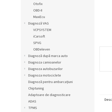
ă
Otofix
OBD-II
MaxiEcu
Diagnoză VAG
VCPSYSTEM
iCarsoft
SPVG
OBDeleven
Diagnoză după marca auto
Diagnoza camioanelor
Diagnoza autobuzurilor
Diagnoza motociclete
Diagnoză pentru ambarcațiuni
Chiptuning
Adaptoare de diagnosticare
Desc
ADAS
TPMS