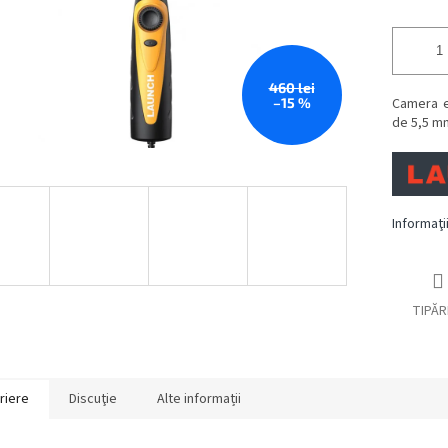
460 lei
–15 %
Camera e
de 5,5 mm
Informaţi
TIPĂR
riere
Discuţie
Alte informații