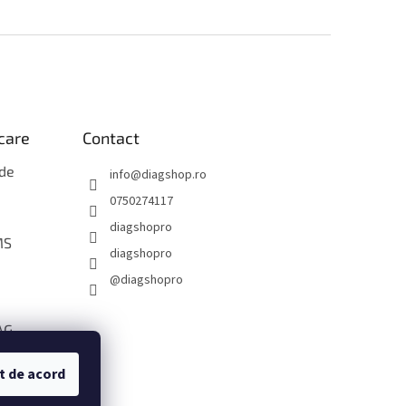
icare
Contact
 de
info
@
diagshop.ro
0750274117
diagshopro
MS
diagshopro
@diagshopro
AG
t de acord
ate cu