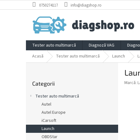
Treci
0750274117
info@diagshop.ro
la
conținut
Tester auto multimarcă
Diagnoză VAG
Diagno
Acasă
Tester auto multimarcă
Launch
L
B
Lau
a
Sari
r
Marcă:
L
Categorii
peste
ă
categorii
l
Tester auto multimarcă
a
Autel
t
Autel Europe
e
r
iCarsoft
a
Launch
l
OBDStar