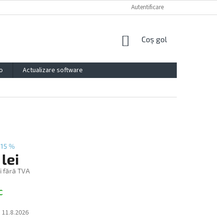
PROTECȚIA DATELOR PERSONALE
IMPRESSUM
Autentificare
CONTACTE
COŞ
Coş gol
DE
CUMPĂRĂTURI
o
Actualizare software
–15 %
lei
i fără TVA
c
:
11.8.2026