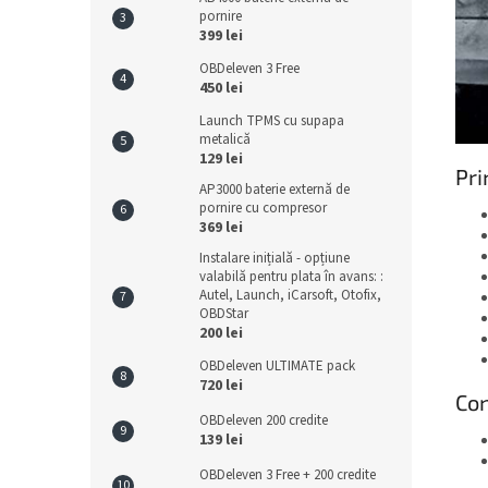
pornire
399 lei
OBDeleven 3 Free
450 lei
Launch TPMS cu supapa
metalică
129 lei
Pri
AP3000 baterie externă de
pornire cu compresor
369 lei
Instalare inițială - opțiune
valabilă pentru plata în avans: :
Autel, Launch, iCarsoft, Otofix,
OBDStar
200 lei
OBDeleven ULTIMATE pack
720 lei
Con
OBDeleven 200 credite
139 lei
OBDeleven 3 Free + 200 credite