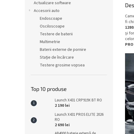
Actualizare software
Des
Accesorii auto
Came
Endoscoape
fi ch
Osciloscoape
1280
și f
Testere de baterii
celo
Multimetrie
PRO
Baterii externe de pornire
Stație de încărcare
Testere grosime vopsea
Top 10 produse
Launch X431 CRP919X BT RO
2 190 lei
Launch X431 PROS ELITE 2026
RO
2 690 lei
AB4000 baterie externă de