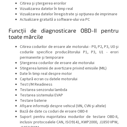
Citirea și ștergerea erorilor
Vizualizarea datelor în timp real
Vizualizarea datelor înregistrate și opțiunea de imprimare
Actualizare gratuită a software-ului via PC
Funcții de diagnosticare OBD-II
pentru
toate mărcile
Citirea codurilor de eroare ale motorului - P0, P2, P3, U0 și
codurile specifice producătorului P1, P3, U1 - erori
permanente și temporare
Ștergerea codurilor de eroare ale motorului
Stingerea luminii de avertizare privind emisiile (MIL)
Date în timp real despre motor
Captură ecran cu datele motorului
Test I/M Readiness
Testarea senzorului lambda
Testarea sistemului EVAP
Testare baterie
Afișare informații despre vehicul (VIN, CVN și altele)
Bază de date cu coduri de eroare OBD-II
Suport pentru majoritatea modurilor de testare OBD-II,
inclusiv protocoalele CAN, ISO9141, KWP2000, J1850 VPW,