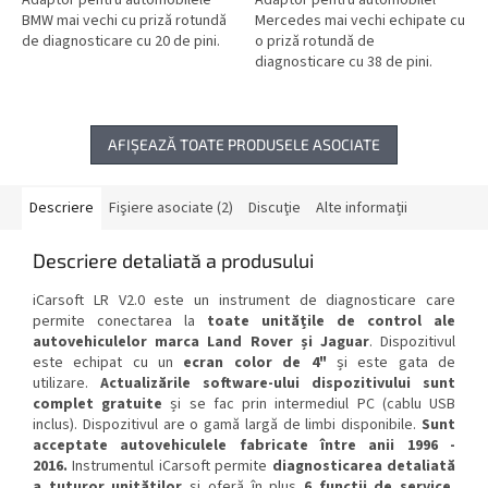
Adaptor pentru automobilele
Adaptor pentru automobilel
BMW mai vechi cu priză rotundă
Mercedes mai vechi echipate cu
de diagnosticare cu 20 de pini.
o priză rotundă de
diagnosticare cu 38 de pini.
AFIŞEAZĂ TOATE PRODUSELE ASOCIATE
Descriere
Fişiere asociate (2)
Discuţie
Alte informații
Descriere detaliată a produsului
iCarsoft LR V2.0
este un instrument de diagnosticare care
permite conectarea la
toate unitățile de control ale
autovehiculelor marca Land Rover și Jaguar
. Dispozitivul
este echipat cu un
ecran color de 4"
și este gata de
utilizare.
Actualizările software-ului dispozitivului sunt
complet gratuite
și se fac prin intermediul PC (cablu USB
inclus). Dispozitivul are o gamă largă de limbi disponibile.
Sunt
acceptate autovehiculele fabricate între anii 1996 -
2016.
Instrumentul
iCarsoft permite
diagnosticarea detaliată
a tuturor unităților
și oferă în plus
6 funcții de service
,