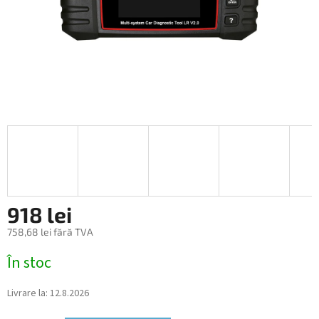
918 lei
758,68 lei fără TVA
Evaluare
În stoc
preţ:
Livrare la:
12.8.2026