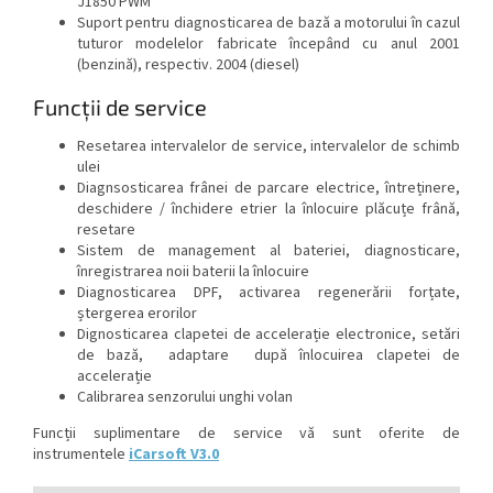
J1850 PWM
Suport pentru diagnosticarea de bază a motorului în cazul
tuturor modelelor fabricate începând cu anul 2001
(benzină), respectiv. 2004 (diesel)
Funcții de service
Resetarea intervalelor de service, intervalelor de schimb
ulei
Diagnsosticarea frânei de parcare electrice, întreținere,
deschidere / închidere etrier la înlocuire plăcuțe frână,
resetare
Sistem de management al bateriei, diagnosticare,
înregistrarea noii baterii la înlocuire
Diagnosticarea DPF, activarea regenerării forțate,
ștergerea erorilor
Dignosticarea clapetei de accelerație electronice, setări
de bază, adaptare după înlocuirea clapetei de
accelerație
Calibrarea senzorului unghi volan
Funcții suplimentare de service vă sunt oferite de
instrumentele
iCarsoft
V3.0