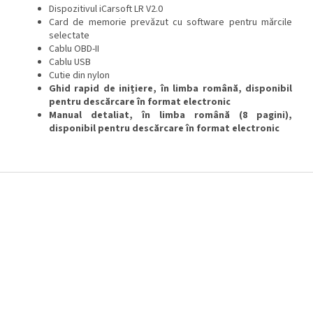
Dispozitivul iCarsoft LR V2.0
Card de memorie prevăzut cu software pentru mărcile
selectate
Cablu OBD-II
Cablu USB
Cutie din nylon
Ghid rapid de inițiere, în limba română, disponibil
pentru descărcare în format electronic
Manual detaliat, în limba română (8 pagini),
disponibil pentru descărcare
în format electronic
S
u
b
s
o
l