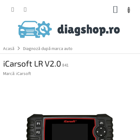
Treci
COŞ
la
conținut
DE
CUMPĂ
Acasă
Diagnoză după marca auto
iCarsoft LR V2.0
841
Marcă:
iCarsoft