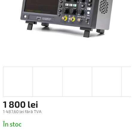
1 800 lei
1 487,60 lei fără TVA
Evaluare
În stoc
preţ: