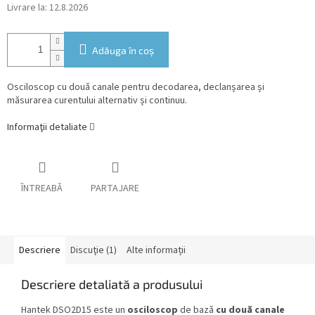
Livrare la:
12.8.2026
Adăuga în coş
Osciloscop cu două canale pentru decodarea, declanșarea și
măsurarea curentului alternativ și continuu.
Informaţii detaliate
ÎNTREABĂ
PARTAJARE
Descriere
Discuţie (1)
Alte informații
Descriere detaliată a produsului
Hantek DSO2D15 este un
osciloscop
de bază
cu două canale