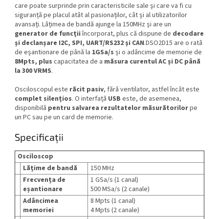
care poate surprinde prin caracteristicile sale și care va fi cu
siguranță pe placul atât al pasionaților, cât și al utilizatorilor
avansați. Lățimea de bandă ajunge la 150MHz și are un
generator de funcții
încorporat, plus că dispune de
decodare
și declanșare I2C, SPI, UART/RS232 și CAN
.
DSO2D15 are o rată
de eșantionare de până la
1GSa/s
și o adâncime de memorie de
8Mpts, plus
capacitatea de a
măsura curentul AC și DC până
la 300 VRMS
.
Osciloscopul este
răcit pasiv
, fără ventilator, astfel încât este
complet silențios
. O interfață
USB
este, de asemenea,
disponibilă
pentru salvarea rezultatelor măsurătorilor
pe
un PC sau pe un card de memorie.
Specificații
Osciloscop
Lățime de bandă
150 MHz
Frecvența de
1 GSa/s (1 canal)
eșantionare
500 MSa/s (2 canale)
Adâncimea
8 Mpts (1 canal)
memoriei
4 Mpts (2 canale)