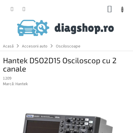
Treci
COŞ
la
conținut
DE
CUMPĂ
Acasă
Accesorii auto
Osciloscoape
Hantek DSO2D15 Osciloscop cu 2
canale
1209
Marcă:
Hantek