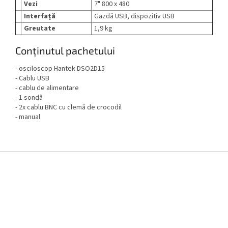
Vezi
7" 800 x 480
Interfață
Gazdă USB, dispozitiv USB
Greutate
1,9 kg
Conținutul pachetului
- osciloscop Hantek DSO2D15
- Cablu USB
- cablu de alimentare
- 1 sondă
- 2x cablu BNC cu clemă de crocodil
- manual
S
u
b
s
o
l