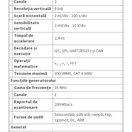
Canale
2
Rezoluția verticală
8 biți
Scară orizontală
2 ns/div - 100 s/div
Sensibilitate
2 mV/div - 10 V/div
verticală
Timpul de
2,4 ns
accelerare
Decodare și
I2C, SPI, UART/RS232 și CAN
execuție
Operații
+, -, ×, ÷, FFT
matematice
Tensiune maximă
300 VRMS, CAT II 300V
Funcțiile generatorului
Gama de frecvențe
25 MHz
Canale
1
Raportul de
200 MSa/s
eșantionare
Sinusoidală, pătrată, rampă, Exp,
Forme de undă
zgomot, DC, ARB
General